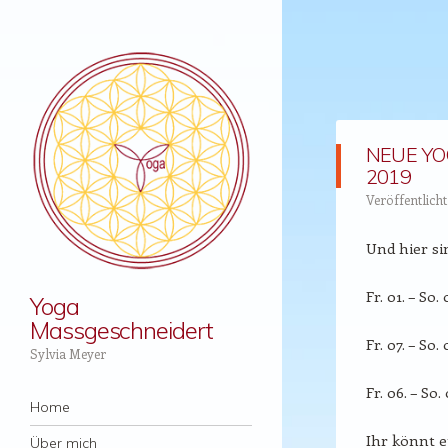
NEUE YO
2019
Veröffentlich
Und hier sin
Fr. 01. – So
Yoga
Massgeschneidert
Fr. 07. – So.
Sylvia Meyer
Fr. 06. – So
Menü
Zum Inhalt springen
Home
Ihr könnt e
Über mich