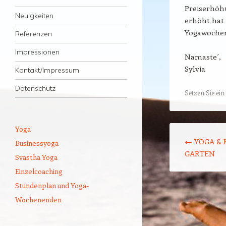
Preiserhöh
Neuigkeiten
erhöht hat 
Yogawochen
Referenzen
Impressionen
Namaste´,
Sylvia
Kontakt/Impressum
Datenschutz
Setzen Sie ein
Yoga
Beitrags-Naviga
←
YOGA & 
Businessyoga
GARTEN
Svastha Yoga
Einzelcoaching
Stundenplan und Yoga-
Wochenenden