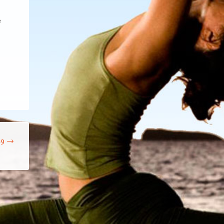
e
19
→