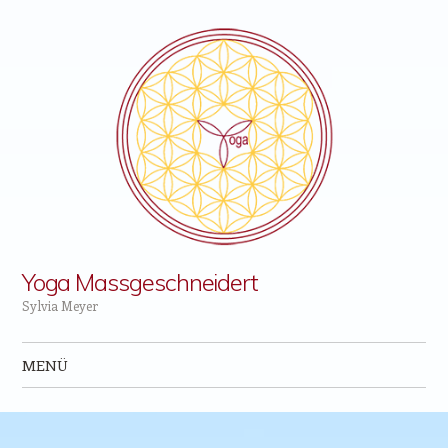
Yoga Massgeschneidert
Sylvia Meyer
MENÜ
Zum Inhalt springen