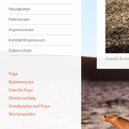
Neuigkeiten
Referenzen
Impressionen
Kontakt/Impressum
Datenschutz
Sowohl Kommen
Yoga
Businessyoga
Svastha Yoga
Einzelcoaching
Stundenplan und Yoga-
Wochenenden