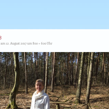
3
t am
12. August 2017
um
800 × 600
Uhr