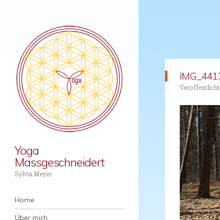
IMG_441
Veröffentlich
Yoga
Massgeschneidert
Sylvia Meyer
Menü
Zum Inhalt springen
Home
Über mich