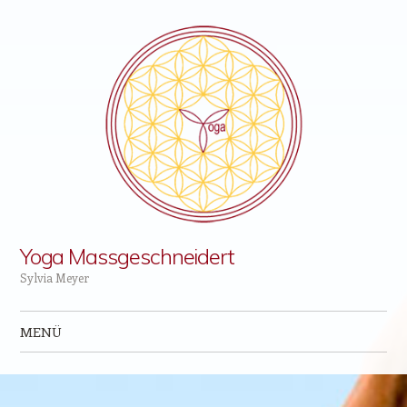
Yoga Massgeschneidert
Sylvia Meyer
MENÜ
Zum Inhalt springen