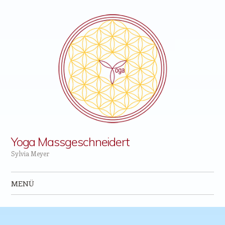
Yoga Massgeschneidert
Sylvia Meyer
MENÜ
Zum Inhalt springen