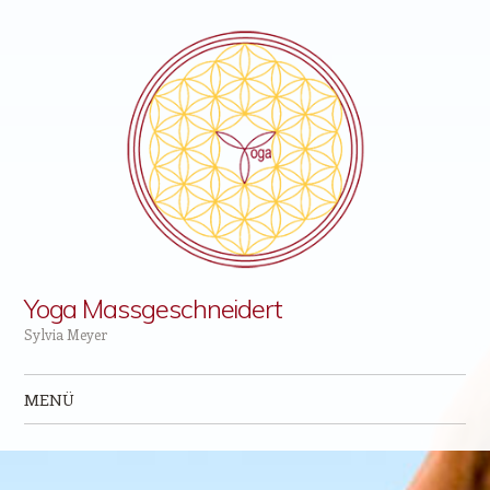
Yoga Massgeschneidert
Sylvia Meyer
MENÜ
Zum Inhalt springen