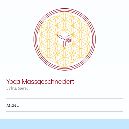
Yoga Massgeschneidert
Sylvia Meyer
MENÜ
Zum Inhalt springen