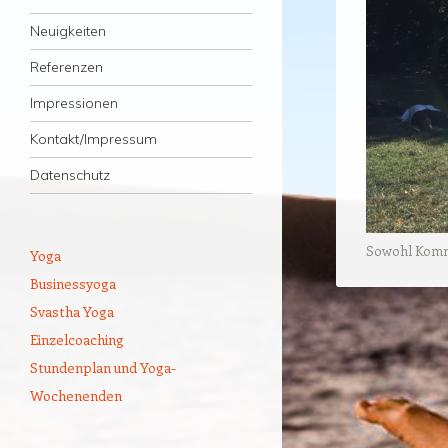
Neuigkeiten
Referenzen
Impressionen
Kontakt/Impressum
Datenschutz
Sowohl Kommen
Yoga
Businessyoga
Svastha Yoga
Einzelcoaching
Stundenplan und Yoga-
Wochenenden