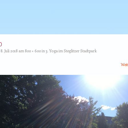
0
t
8. Juli 2018
am
800 × 600
in
3. Yoga im Steglitzer Stadtpark
Wei